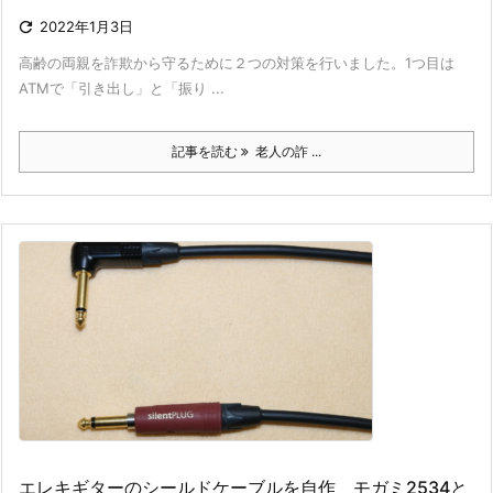

2022年1月3日
高齢の両親を詐欺から守るために２つの対策を行いました。1つ目は
ATMで「引き出し」と「振り ...
記事を読む
老人の詐 ...
エレキギターのシールドケーブルを自作 モガミ2534と