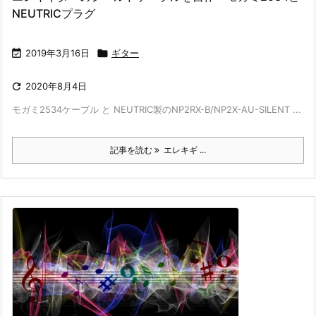
NEUTRICプラグ

2019年3月16日

ギター

2020年8月4日
モガミ2534ケーブル と NEUTRIC製のNP2RX-B/NP2X-AU-SILENT ...
記事を読む
エレキギ ...