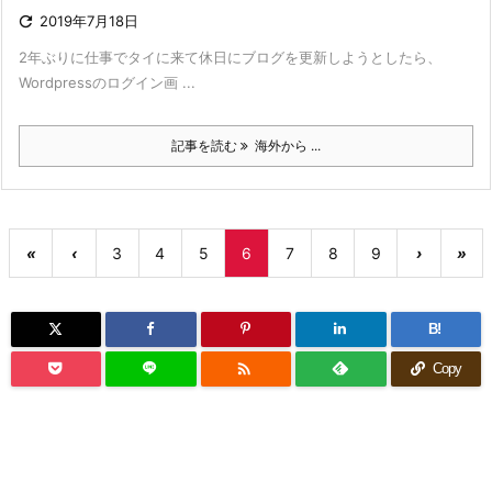

2019年7月18日
2年ぶりに仕事でタイに来て休日にブログを更新しようとしたら、
Wordpressのログイン画 ...
記事を読む
海外から ...
«
‹
3
4
5
6
7
8
9
›
»
B!

Copy