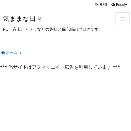

Feedly
RSS
気ままな日々

PC、音楽、カメラなどの趣味と備忘録のブログです

メニュ

サイド

ホーム
>

*** 当サイトはアフィリエイト広告を利用しています ***
前へ

次へ

検索