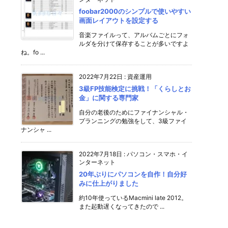
foobar2000のシンプルで使いやすい
画面レイアウトを設定する
音楽ファイルって、アルバムごとにフォ
ルダを分けて保存することが多いですよ
ね。fo ...
2022年7月22日
:
資産運用
3級FP技能検定に挑戦！「くらしとお
金」に関する専門家
自分の老後のためにファイナンシャル・
プランニングの勉強をして、3級ファイ
ナンシャ ...
2022年7月18日
:
パソコン・スマホ・イ
ンターネット
20年ぶりにパソコンを自作！自分好
みに仕上がりました
約10年使っているMacmini late 2012。
また起動遅くなってきたので ...