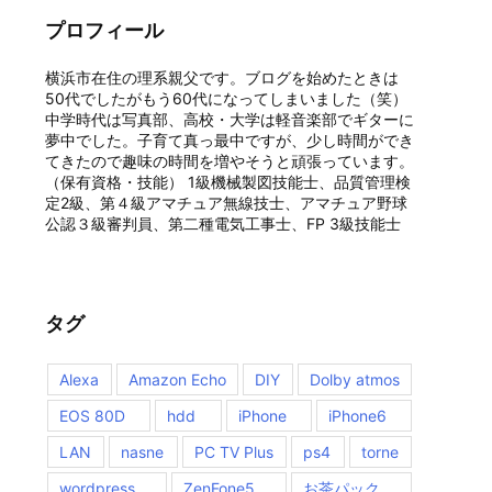
プロフィール
横浜市在住の理系親父です。ブログを始めたときは
50代でしたがもう60代になってしまいました（笑）
中学時代は写真部、高校・大学は軽音楽部でギターに
夢中でした。子育て真っ最中ですが、少し時間ができ
てきたので趣味の時間を増やそうと頑張っています。
（保有資格・技能） 1級機械製図技能士、品質管理検
定2級、第４級アマチュア無線技士、アマチュア野球
公認３級審判員、第二種電気工事士、FP 3級技能士
タグ
Alexa
Amazon Echo
DIY
Dolby atmos
EOS 80D
hdd
iPhone
iPhone6
LAN
nasne
PC TV Plus
ps4
torne
wordpress
ZenFone5
お茶パック