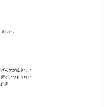
しました。
。
婦げんかが起きない
、床がいつもきれい
庭円満