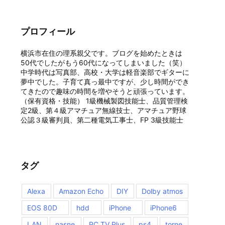
プロフィール
横浜市在住の理系親父です。ブログを始めたときは
50代でしたがもう60代になってしまいました（笑）
中学時代は写真部、高校・大学は軽音楽部でギターに
夢中でした。子育て真っ最中ですが、少し時間ができ
てきたので趣味の時間を増やそうと頑張っています。
（保有資格・技能） 1級機械製図技能士、品質管理検
定2級、第４級アマチュア無線技士、アマチュア野球
公認３級審判員、第二種電気工事士、FP 3級技能士
タグ
Alexa
Amazon Echo
DIY
Dolby atmos
EOS 80D
hdd
iPhone
iPhone6
LAN
nasne
PC TV Plus
ps4
torne