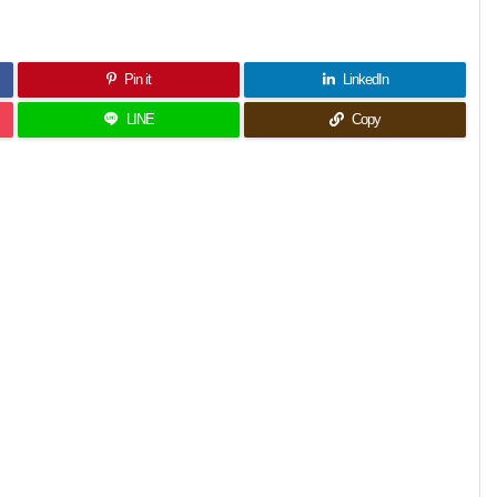
Pin it
LinkedIn
LINE
Copy