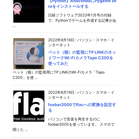
【Python】AnacondaにPygame ze
roをインストールする
日経ソフトウェア2023年1月号の付録
で、Pythonでゲームを作成する記事があ
...
2022年9月19日
:
パソコン・スマホ・イ
ンターネット
ペット（猫）の監視にTP LINKのネッ
トワークWi-FiカメラTapo C200を
使ってみた
ペット（猫）の監視用にTP LINKのWi-Fiカメラ「Tapo
C200」を使 ...
2022年8月19日
:
パソコン・スマホ・イ
ンターネット
foobar2000でflacへの変換を設定す
る
パソコンで音楽を再生するのに
foobar2000を使っています。 スマホで
聞くた ...