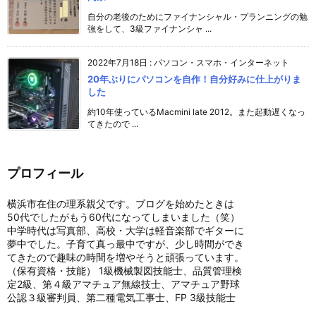
自分の老後のためにファイナンシャル・プランニングの勉
強をして、3級ファイナンシャ ...
2022年7月18日
:
パソコン・スマホ・インターネット
20年ぶりにパソコンを自作！自分好みに仕上がりま
した
約10年使っているMacmini late 2012。また起動遅くなっ
てきたので ...
プロフィール
横浜市在住の理系親父です。ブログを始めたときは
50代でしたがもう60代になってしまいました（笑）
中学時代は写真部、高校・大学は軽音楽部でギターに
夢中でした。子育て真っ最中ですが、少し時間ができ
てきたので趣味の時間を増やそうと頑張っています。
（保有資格・技能） 1級機械製図技能士、品質管理検
定2級、第４級アマチュア無線技士、アマチュア野球
公認３級審判員、第二種電気工事士、FP 3級技能士