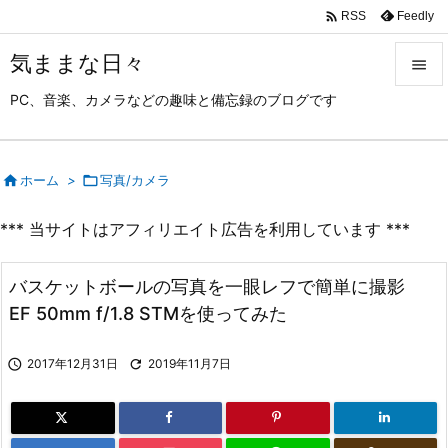

Feedly
RSS
気ままな日々

PC、音楽、カメラなどの趣味と備忘録のブログです

メニュ

サイド

ホーム
>

写真/カメラ

*** 当サイトはアフィリエイト広告を利用しています ***
前へ

次へ
バスケットボールの写真を一眼レフで簡単に撮影

EF 50mm f/1.8 STMを使ってみた
検索

2017年12月31日

2019年11月7日