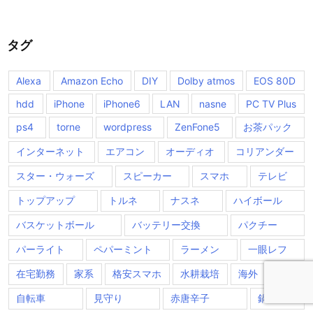
タグ
Alexa
Amazon Echo
DIY
Dolby atmos
EOS 80D
hdd
iPhone
iPhone6
LAN
nasne
PC TV Plus
ps4
torne
wordpress
ZenFone5
お茶パック
インターネット
エアコン
オーディオ
コリアンダー
スター・ウォーズ
スピーカー
スマホ
テレビ
トップアップ
トルネ
ナスネ
ハイボール
バスケットボール
バッテリー交換
パクチー
パーライト
ペパーミント
ラーメン
一眼レフ
在宅勤務
家系
格安スマホ
水耕栽培
海外
自作
自転車
見守り
赤唐辛子
鍋