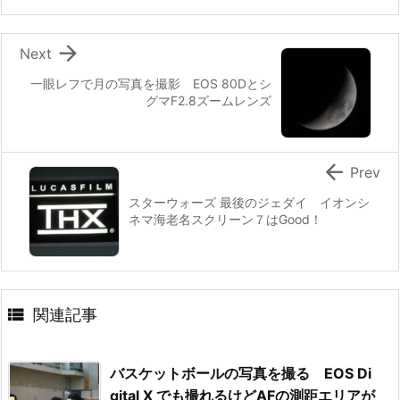

Next
一眼レフで月の写真を撮影 EOS 80Dとシ
グマF2.8ズームレンズ

Prev
スターウォーズ 最後のジェダイ イオンシ
ネマ海老名スクリーン７はGood！

関連記事
バスケットボールの写真を撮る EOS Di
gital X でも撮れるけどAFの測距エリアが