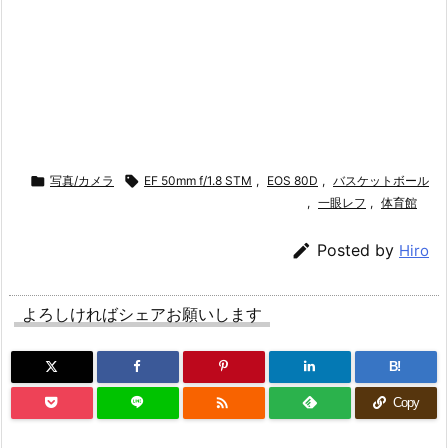

写真/カメラ

EF 50mm f/1.8 STM
,
EOS 80D
,
バスケットボール
,
一眼レフ
,
体育館

Posted by
Hiro
よろしければシェアお願いします
B!

Copy