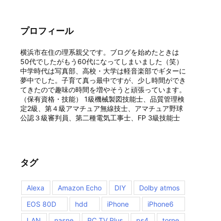
プロフィール
横浜市在住の理系親父です。ブログを始めたときは
50代でしたがもう60代になってしまいました（笑）
中学時代は写真部、高校・大学は軽音楽部でギターに
夢中でした。子育て真っ最中ですが、少し時間ができ
てきたので趣味の時間を増やそうと頑張っています。
（保有資格・技能） 1級機械製図技能士、品質管理検
定2級、第４級アマチュア無線技士、アマチュア野球
公認３級審判員、第二種電気工事士、FP 3級技能士
タグ
Alexa
Amazon Echo
DIY
Dolby atmos
EOS 80D
hdd
iPhone
iPhone6
LAN
nasne
PC TV Plus
ps4
torne