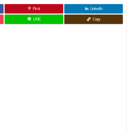
Pin it
LinkedIn
LINE
Copy