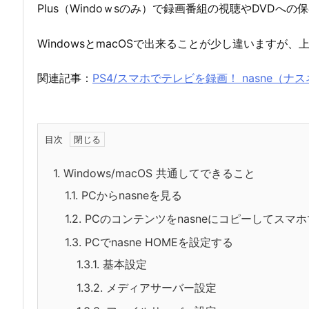
Plus（Windoｗsのみ）で録画番組の視聴やDVDへの
WindowsとmacOSで出来ることが少し違いますが
関連記事：
PS4/スマホでテレビを録画！ nasne（ナ
目次
1.
Windows/macOS 共通してできること
1.1.
PCからnasneを見る
1.2.
PCのコンテンツをnasneにコピーしてスマ
1.3.
PCでnasne HOMEを設定する
1.3.1.
基本設定
1.3.2.
メディアサーバー設定