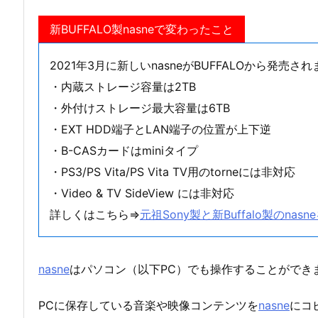
新BUFFALO製nasneで変わったこと
2021年3月に新しいnasneがBUFFALOから発売さ
・内蔵ストレージ容量は2TB
・外付けストレージ最大容量は6TB
・EXT HDD端子とLAN端子の位置が上下逆
・B-CASカードはminiタイプ
・PS3/PS Vita/PS Vita TV用のtorneには非対応
・Video & TV SideView には非対応
詳しくはこちら⇒
元祖Sony製と新Buffalo製のnasn
nasne
はパソコン（以下PC）でも操作することができ
PCに保存している音楽や映像コンテンツを
nasne
にコ