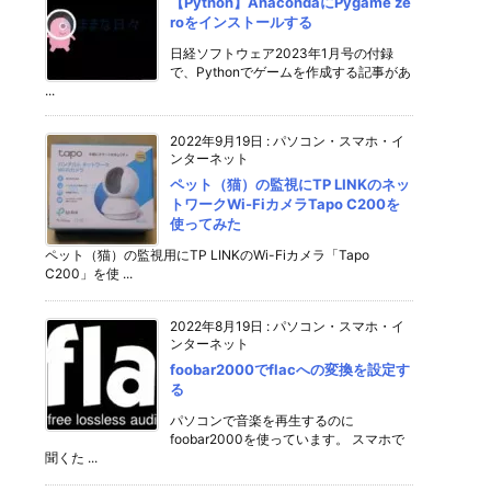
【Python】AnacondaにPygame ze
roをインストールする
日経ソフトウェア2023年1月号の付録
で、Pythonでゲームを作成する記事があ
...
2022年9月19日
:
パソコン・スマホ・イ
ンターネット
ペット（猫）の監視にTP LINKのネッ
トワークWi-FiカメラTapo C200を
使ってみた
ペット（猫）の監視用にTP LINKのWi-Fiカメラ「Tapo
C200」を使 ...
2022年8月19日
:
パソコン・スマホ・イ
ンターネット
foobar2000でflacへの変換を設定す
る
パソコンで音楽を再生するのに
foobar2000を使っています。 スマホで
聞くた ...