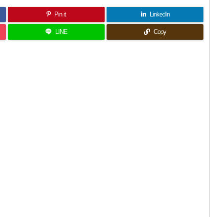
Pin it
LinkedIn
LINE
Copy