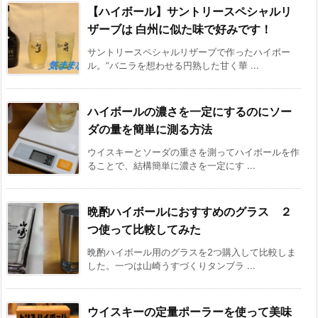
【ハイボール】サントリースペシャルリ
ザーブは 白州に似た味で好みです！
サントリースペシャルリザーブで作ったハイボー
ル。”バニラを想わせる円熟した甘く華 ...
ハイボールの濃さを一定にするのにソー
ダの量を簡単に測る方法
ウイスキーとソーダの重さを測ってハイボールを作
ることで、結構簡単に濃さを一定にす ...
晩酌ハイボールにおすすめのグラス ２
つ使って比較してみた
晩酌ハイボール用のグラスを2つ購入して比較しま
した。一つは山崎うすづくりタンブラ ...
ウイスキーの定量ポーラーを使って美味