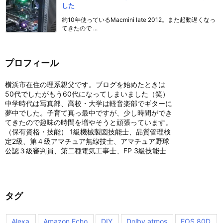
した
約10年使っているMacmini late 2012。また起動遅くなっ
てきたので ...
プロフィール
横浜市在住の理系親父です。ブログを始めたときは
50代でしたがもう60代になってしまいました（笑）
中学時代は写真部、高校・大学は軽音楽部でギターに
夢中でした。子育て真っ最中ですが、少し時間ができ
てきたので趣味の時間を増やそうと頑張っています。
（保有資格・技能） 1級機械製図技能士、品質管理検
定2級、第４級アマチュア無線技士、アマチュア野球
公認３級審判員、第二種電気工事士、FP 3級技能士
タグ
Alexa
Amazon Echo
DIY
Dolby atmos
EOS 80D