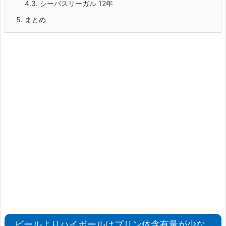
4.3.
シーバスリーガル 12年
5.
まとめ
ビールよりハイボールはプリン体含有量が少な