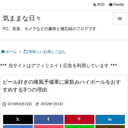

Feedly
RSS
気ままな日々

PC、音楽、カメラなどの趣味と備忘録のブログです

メニュ

サイド

ホーム
>

美味しいお酒とごはん

*** 当サイトはアフィリエイト広告を利用しています ***
前へ

次へ
ビール好きの痛風予備軍に家飲みハイボールをおす

すめする3つの理由
検索

2019年6月22日

2022年1月3日