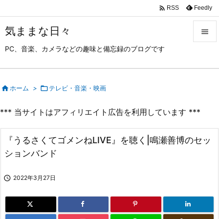

Feedly
RSS
気ままな日々

PC、音楽、カメラなどの趣味と備忘録のブログです

メニュ

サイド

ホーム
>

テレビ・音楽・映画

*** 当サイトはアフィリエイト広告を利用しています ***
前へ

次へ
『うるさくてゴメンねLIVE』を聴く|鳴瀬善博のセッ

ションバンド
検索

2022年3月27日