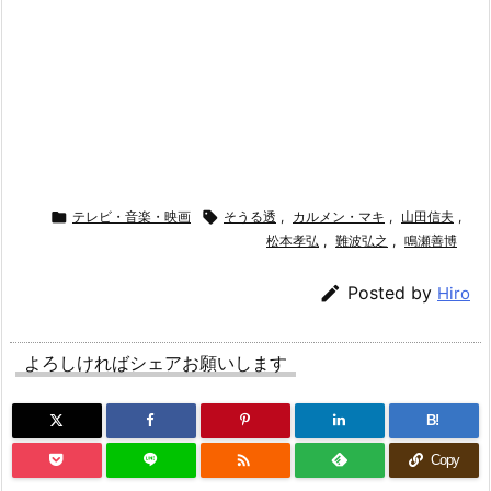

テレビ・音楽・映画

そうる透
,
カルメン・マキ
,
山田信夫
,
松本孝弘
,
難波弘之
,
鳴瀬善博

Posted by
Hiro
よろしければシェアお願いします
B!

Copy