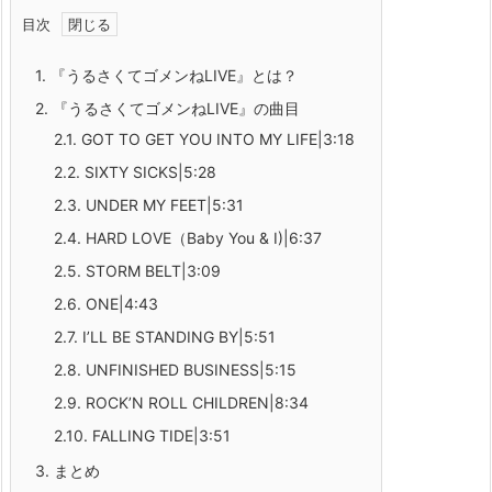
目次
1.
『うるさくてゴメンねLIVE』とは？
2.
『うるさくてゴメンねLIVE』の曲目
2.1.
GOT TO GET YOU INTO MY LIFE|3:18
2.2.
SIXTY SICKS|5:28
2.3.
UNDER MY FEET|5:31
2.4.
HARD LOVE（Baby You & I)|6:37
2.5.
STORM BELT|3:09
2.6.
ONE|4:43
2.7.
I’LL BE STANDING BY|5:51
2.8.
UNFINISHED BUSINESS|5:15
2.9.
ROCK’N ROLL CHILDREN|8:34
2.10.
FALLING TIDE|3:51
3.
まとめ