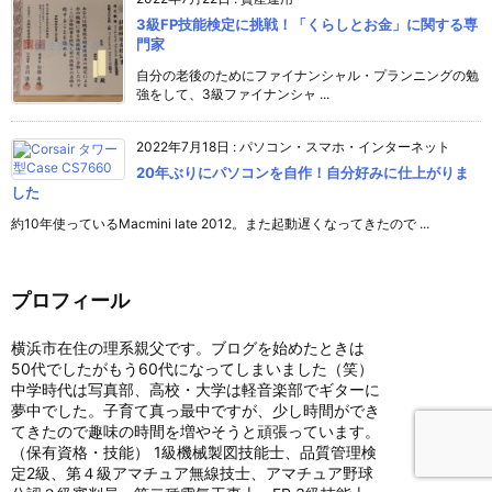
3級FP技能検定に挑戦！「くらしとお金」に関する専
門家
自分の老後のためにファイナンシャル・プランニングの勉
強をして、3級ファイナンシャ ...
2022年7月18日
:
パソコン・スマホ・インターネット
20年ぶりにパソコンを自作！自分好みに仕上がりま
した
約10年使っているMacmini late 2012。また起動遅くなってきたので ...
プロフィール
横浜市在住の理系親父です。ブログを始めたときは
50代でしたがもう60代になってしまいました（笑）
中学時代は写真部、高校・大学は軽音楽部でギターに
夢中でした。子育て真っ最中ですが、少し時間ができ
てきたので趣味の時間を増やそうと頑張っています。
（保有資格・技能） 1級機械製図技能士、品質管理検
定2級、第４級アマチュア無線技士、アマチュア野球