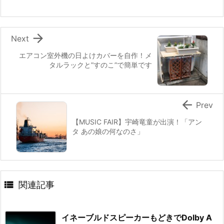

Next
エアコン室外機の日よけカバーを自作！メ
タルラックと”すのこ”で簡単です

Prev
【MUSIC FAIR】宇崎竜童が出演！「アン
タ あの娘の何なのさ」

関連記事
イネーブルドスピーカーもどきでDolby A