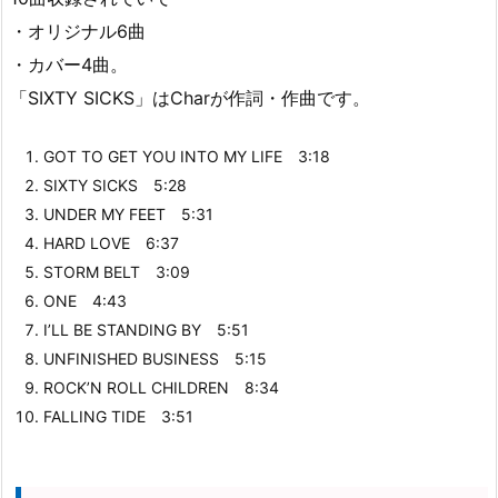
・オリジナル6曲
・カバー4曲。
「SIXTY SICKS」はCharが作詞・作曲です。
GOT TO GET YOU INTO MY LIFE 3:18
SIXTY SICKS 5:28
UNDER MY FEET 5:31
HARD LOVE 6:37
STORM BELT 3:09
ONE 4:43
I’LL BE STANDING BY 5:51
UNFINISHED BUSINESS 5:15
ROCK’N ROLL CHILDREN 8:34
FALLING TIDE 3:51