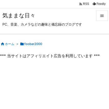

Feedly
RSS
気ままな日々

PC、音楽、カメラなどの趣味と備忘録のブログです

メニュ

サイド

ホーム
>

foobar2000

*** 当サイトはアフィリエイト広告を利用しています ***
前へ

次へ

検索